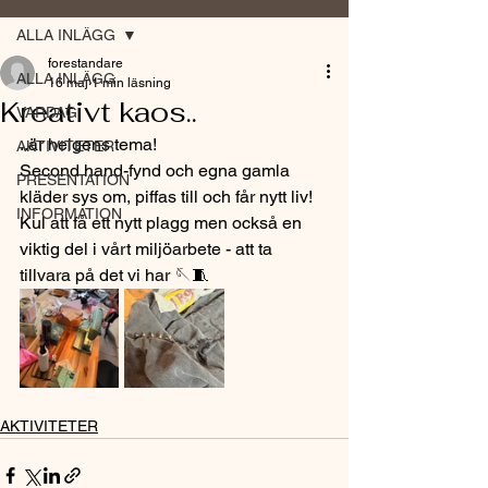
ALLA INLÄGG
forestandare
ALLA INLÄGG
16 maj
1 min läsning
Kreativt kaos..
VARDAG
..är helgens tema! 
AKTIVITETER
Second hand-fynd och egna gamla 
PRESENTATION
kläder sys om, piffas till och får nytt liv!
INFORMATION
Kul att få ett nytt plagg men också en 
viktig del i vårt miljöarbete - att ta 
tillvara på det vi har 🪡🧵
AKTIVITETER