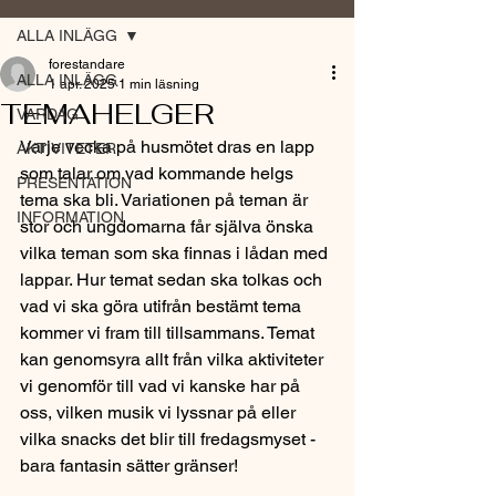
ALLA INLÄGG
forestandare
ALLA INLÄGG
1 apr. 2025
1 min läsning
TEMAHELGER
VARDAG
Varje vecka på husmötet dras en lapp 
AKTIVITETER
som talar om vad kommande helgs 
PRESENTATION
tema ska bli. Variationen på teman är 
INFORMATION
stor och ungdomarna får själva önska 
vilka teman som ska finnas i lådan med 
lappar. Hur temat sedan ska tolkas och 
vad vi ska göra utifrån bestämt tema 
kommer vi fram till tillsammans. Temat 
kan genomsyra allt från vilka aktiviteter 
vi genomför till vad vi kanske har på 
oss, vilken musik vi lyssnar på eller 
vilka snacks det blir till fredagsmyset - 
bara fantasin sätter gränser!