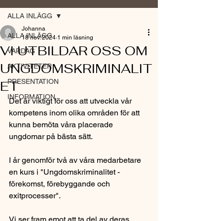
ALLA INLÄGG
Johanna
ALLA INLÄGG
18 nov. 2024
1 min läsning
VI UTBILDAR OSS OM
VARDAG
UNGDOMSKRIMINALIT
AKTIVITETER
PRESENTATION
ET
INFORMATION
Det är viktigt för oss att utveckla vår 
kompetens inom olika områden för att 
kunna bemöta våra placerade 
ungdomar på bästa sätt.
I år genomför två av våra medarbetare 
en kurs i "Ungdomskriminalitet - 
förekomst, förebyggande och 
exitprocesser".
Vi ser fram emot att ta del av deras 