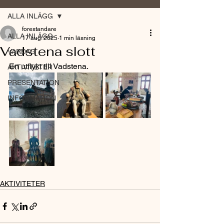
ALLA INLÄGG
forestandare
ALLA INLÄGG
17 aug. 2025
1 min läsning
Vadstena slott
VARDAG
En utflykt till Vadstena.
AKTIVITETER
PRESENTATION
INFORMATION
AKTIVITETER